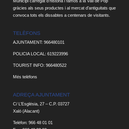
Municipi carregat d’història i famós a la Vall de Pop
gràcies als seus productes i al mercat d’antiguitats que
convoca tots els dissabtes a centenars de visitants.
TELÈFONS
AJUNTAMENT: 966480101
POLICIA LOCAL: 619223996
TOURIST INFO: 966480522
Més telèfons
ADREÇA AJUNTAMENT
C/ L’Església, 27 – C.P. 03727
Xaló (Alacant)
Telèfon: 966 48 01 01