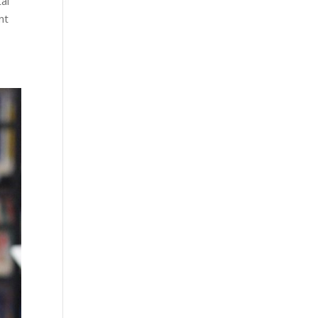
al
nt