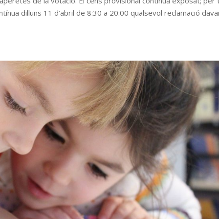
aperetes de la votació. El cens provisional continua exposat; per t
ínua dilluns 11 d’abril de 8:30 a 20:00 qualsevol reclamació dava