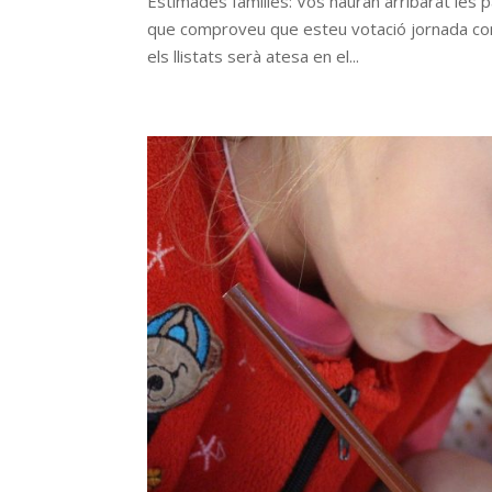
Estimades famílies: Vos hauran arribarat les p
que comproveu que esteu votació jornada cont
els llistats serà atesa en el...