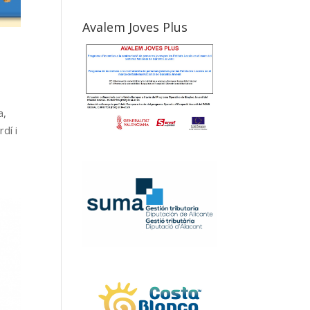
Avalem Joves Plus
a,
dí i