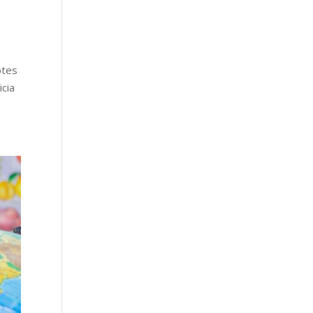
ptes
icia