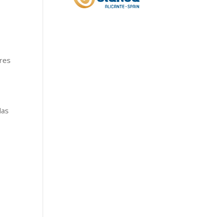
ares
das