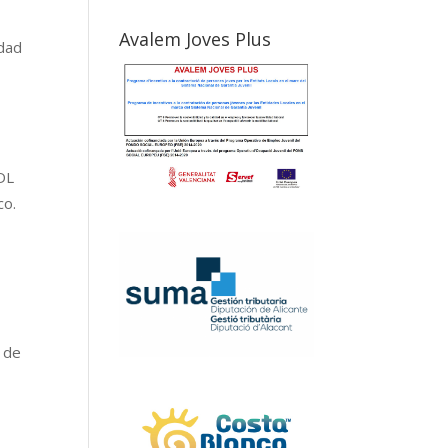
Avalem Joves Plus
idad
RDL
co.
2 de