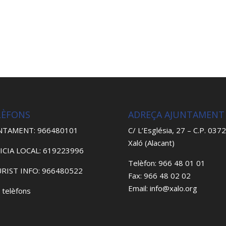
LÈFONS
ADREÇA AJUNTAMENT
NTAMENT: 966480101
C/ L’Església, 27 – C.P. 037
Xaló (Alacant)
ICIA LOCAL: 619223996
Telèfon: 966 48 01 01
RIST INFO: 966480522
Fax: 966 48 02 02
Email: info@xalo.org
 telèfons