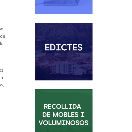
ón
 de
do
es
en
os,