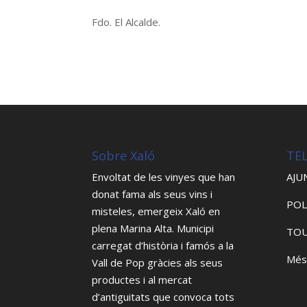
Fdo. El Alcalde.
Sobre Xaló
TE
Envoltat de les vinyes que han
AJU
donat fama als seus vins i
POL
misteles, emergeix Xaló en
plena Marina Alta. Municipi
TOU
carregat d’història i famós a la
Més
Vall de Pop gràcies als seus
productes i al mercat
d’antiguitats que convoca tots