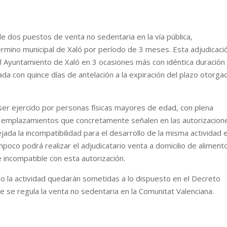
de dos puestos de venta no sedentaria en la vía pública,
rmino municipal de Xaló por período de 3 meses. Esta adjudicaci
l Ayuntamiento de Xaló en 3 ocasiones más con idéntica duración
ada con quince días de antelación a la expiración del plazo otorga
ser ejercido por personas físicas mayores de edad, con plena
s y emplazamientos que concretamente señalen en las autorizacion
da la incompatibilidad para el desarrollo de la misma actividad 
poco podrá realizar el adjudicatario venta a domicilio de aliment
e incompatible con esta autorización.
mo la actividad quedarán sometidas a lo dispuesto en el Decreto
ue se regula la venta no sedentaria en la Comunitat Valenciana.