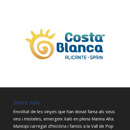
Sobre Xaló
Envoltat de les vinyes que han donat fama als seus
vins i misteles, emergeix Xaló en plena Marina Alta.
Municipi carregat d’història i famós a la Vall de Pop