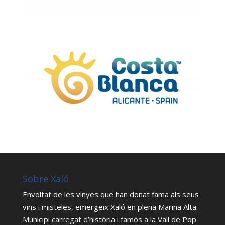
Sobre Xaló
Envoltat de les vinyes que han donat fama als seus
vins i misteles, emergeix Xaló en plena Marina Alta.
Municipi carregat d’història i famós a la Vall de Pop