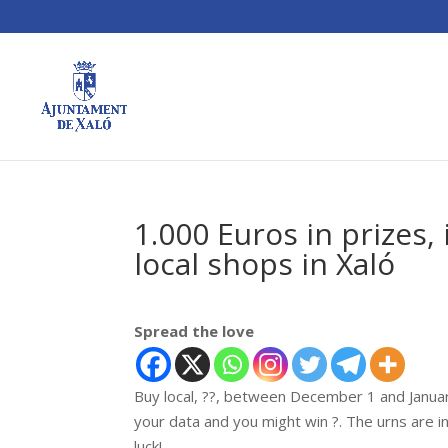
1.000 Euros in prizes, 
local shops in Xaló
Spread the love
Buy local,
?
?
, between December 1 and January
your data and you might win
?
. The urns are 
luck!