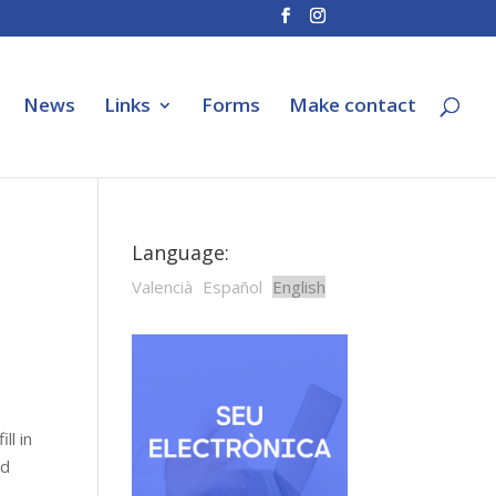
News
Links
Forms
Make contact
Language:
Valencià
Español
English
ill in
od