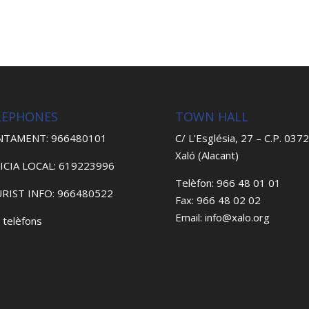
LEPHONES
TOWN HALL
NTAMENT: 966480101
C/ L’Església, 27 – C.P. 037
Xaló (Alacant)
ICIA LOCAL: 619223996
Telèfon: 966 48 01 01
RIST INFO: 966480522
Fax: 966 48 02 02
Email: info@xalo.org
 telèfons