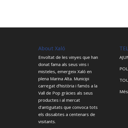
About Xaló
TE
Envoltat de les vinyes que han
AJU
donat fama als seus vins i
POL
misteles, emergeix Xaló en
plena Marina Alta. Municipi
TOU
carregat d’història i famós a la
Més
Vall de Pop gràcies als seus
productes i al mercat
d’antiguitats que convoca tots
els dissabtes a centenars de
visitants.