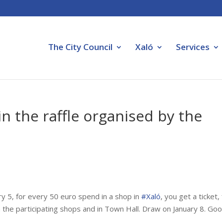
The City Council
Xaló
Services
in the raffle organised by the
 5, for every 50 euro spend in a shop in
#
Xaló
, you get a ticket, f
in the participating shops and in Town Hall. Draw on January 8. Go