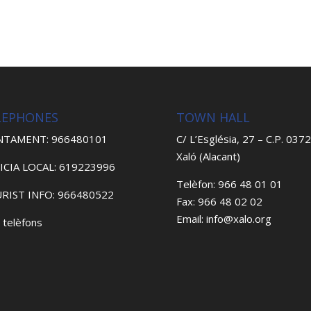
LEPHONES
TOWN HALL
NTAMENT: 966480101
C/ L’Església, 27 – C.P. 037
Xaló (Alacant)
ICIA LOCAL: 619223996
Telèfon: 966 48 01 01
RIST INFO: 966480522
Fax: 966 48 02 02
Email: info@xalo.org
 telèfons