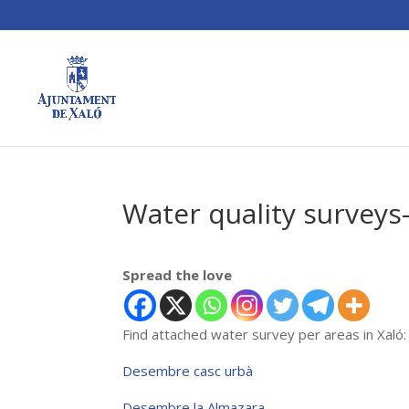
Water quality survey
Spread the love
Find attached water survey per areas in Xaló:
Desembre casc urbà
Desembre la Almazara