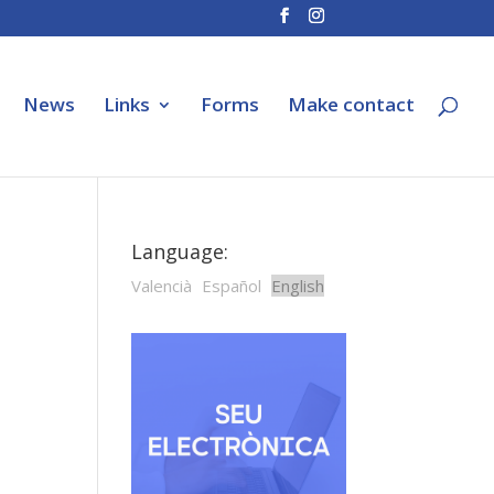
News
Links
Forms
Make contact
Language:
Valencià
Español
English