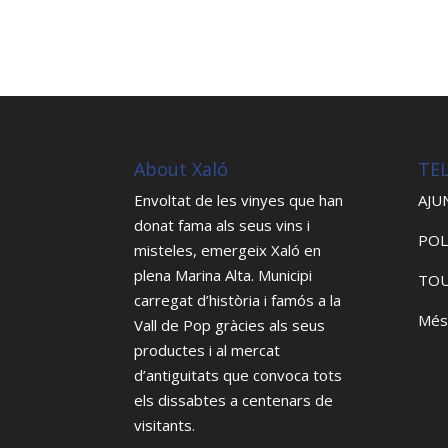
About Xaló
TE
Envoltat de les vinyes que han
AJU
donat fama als seus vins i
POL
misteles, emergeix Xaló en
plena Marina Alta. Municipi
TOU
carregat d’història i famós a la
Més
Vall de Pop gràcies als seus
productes i al mercat
d’antiguitats que convoca tots
els dissabtes a centenars de
visitants.