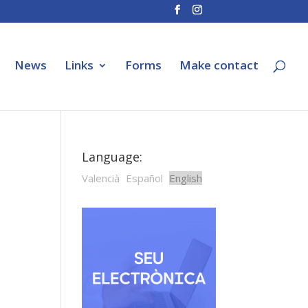
News
Links
Forms
Make contact
Language:
Valencià
Español
English