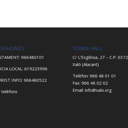
LEPHONES
TOWN HALL
NTAMENT: 966480101
C/ L’Església, 27 – C.P. 037
Xaló (Alacant)
ICIA LOCAL: 619223996
Telèfon: 966 48 01 01
RIST INFO: 966480522
Fax: 966 48 02 02
Email: info@xalo.org
 telèfons