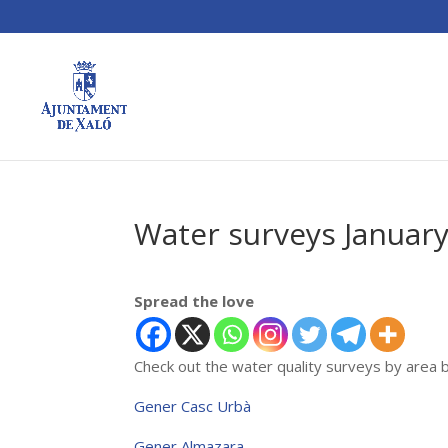
Water surveys Januar
Spread the love
Check out the water quality surveys by area b
Gener Casc Urbà
Gener Almazara