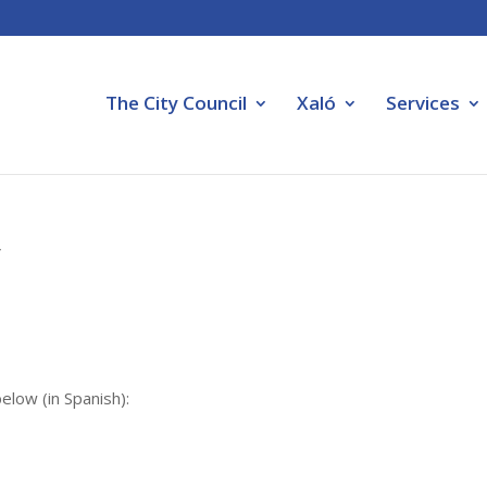
The City Council
Xaló
Services
y
elow (in Spanish):