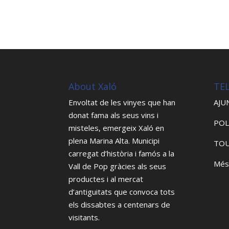
About Xaló
TE
Envoltat de les vinyes que han
AJU
donat fama als seus vins i
POL
misteles, emergeix Xaló en
plena Marina Alta. Municipi
TOU
carregat d’història i famós a la
Més
Vall de Pop gràcies als seus
productes i al mercat
d’antiguitats que convoca tots
els dissabtes a centenars de
visitants.