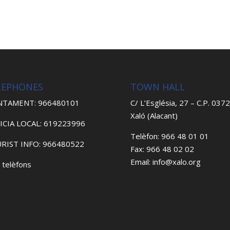
LEPHONES
TOWN HALL
NTAMENT: 966480101
C/ L’Església, 27 – C.P. 037
Xaló (Alacant)
ICIA LOCAL: 619223996
Telèfon: 966 48 01 01
RIST INFO: 966480522
Fax: 966 48 02 02
Email: info@xalo.org
 telèfons