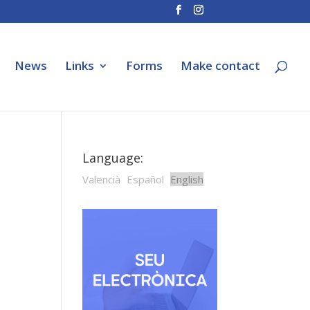
News
Links
Forms
Make contact
Language:
Valencià
Español
English