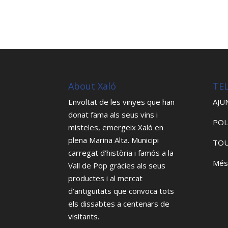
About Xaló
TE
Envoltat de les vinyes que han
AJU
donat fama als seus vins i
POL
misteles, emergeix Xaló en
plena Marina Alta. Municipi
TOU
carregat d’història i famós a la
Més
Vall de Pop gràcies als seus
productes i al mercat
d’antiguitats que convoca tots
els dissabtes a centenars de
visitants.