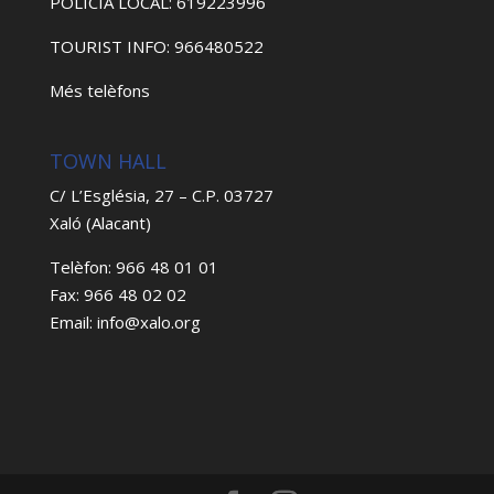
POLICIA LOCAL: 619223996
TOURIST INFO: 966480522
Més telèfons
TOWN HALL
C/ L’Església, 27 – C.P. 03727
Xaló (Alacant)
Telèfon: 966 48 01 01
Fax: 966 48 02 02
Email: info@xalo.org