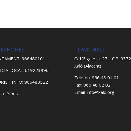
LEPHONES
TOWN HALL
NTAMENT: 966480101
C/ L’Església, 27 – C.P. 037
Xaló (Alacant)
ICIA LOCAL: 619223996
Telèfon: 966 48 01 01
RIST INFO: 966480522
Fax: 966 48 02 02
Email: info@xalo.org
 telèfons