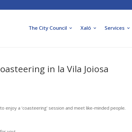
The City Council
Xaló
Services
oasteering in la Vila Joiosa
 to enjoy a ‘coasteering’ session and meet like-minded people.
for you!