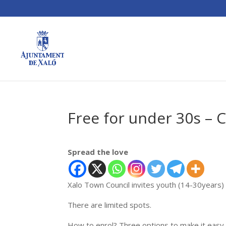
Free for under 30s – C
Spread the love
Xalo Town Council invites youth (14-30years)
There are limited spots.
How to enrol? Three options to make it easy 