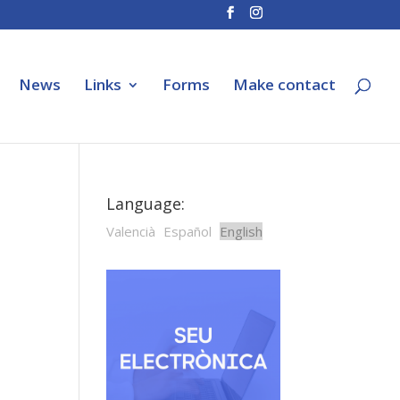
News
Links
Forms
Make contact
Language:
Valencià
Español
English