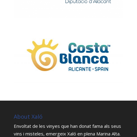
About Xaló
Envoltat de les vinyes que han donat fama als seus
vins i misteles, emergeix Xaló en plena Marina Alta.