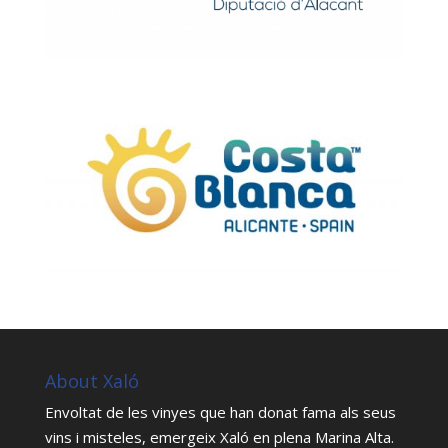
About Xaló
Envoltat de les vinyes que han donat fama als seus
vins i misteles, emergeix Xaló en plena Marina Alta.