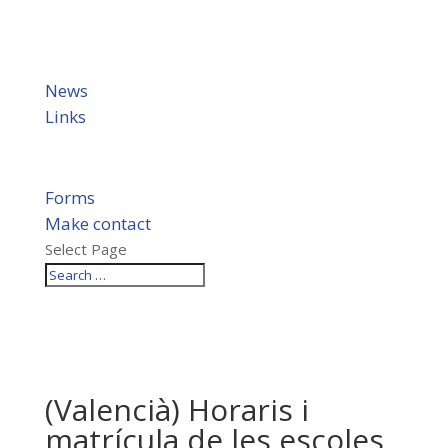
News
Links
Forms
Make contact
Select Page
(Valencià) Horaris i
matrícula de les escoles