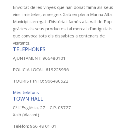
Envoltat de les vinyes que han donat fama als seus
vins i misteles, emergeix Xaló en plena Marina Alta.
Municipi carregat d’història i famós a la Vall de Pop
gràcies als seus productes i al mercat d’antiguitats
que convoca tots els dissabtes a centenars de
visitants.
TELEPHONES
AJUNTAMENT: 966480101
POLICIA LOCAL: 619223996
TOURIST INFO: 966480522
Més telèfons
TOWN HALL
C/ L’Església, 27 – C.P. 03727
Xaló (Alacant)
Telèfon: 966 48 01 01