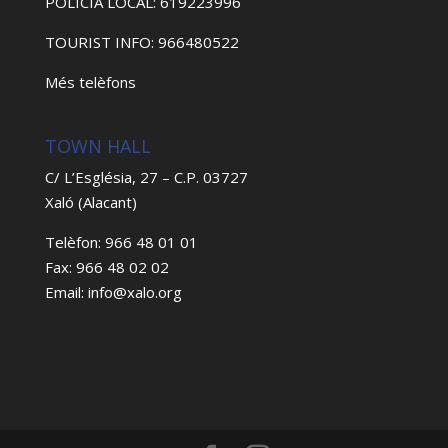
POLICIA LOCAL: 619223996
TOURIST INFO: 966480522
Més telèfons
TOWN HALL
C/ L’Església, 27 – C.P. 03727
Xaló (Alacant)
Telèfon: 966 48 01 01
Fax: 966 48 02 02
Email: info@xalo.org