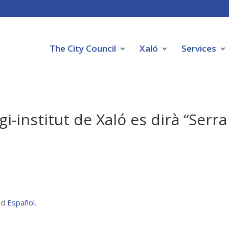
The City Council
Xaló
Services
egi-institut de Xaló es dirà “Serra
nd
Español
.