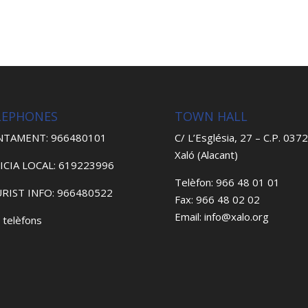
LEPHONES
TOWN HALL
NTAMENT: 966480101
C/ L’Església, 27 – C.P. 037
Xaló (Alacant)
ICIA LOCAL: 619223996
Telèfon: 966 48 01 01
RIST INFO: 966480522
Fax: 966 48 02 02
Email: info@xalo.org
 telèfons