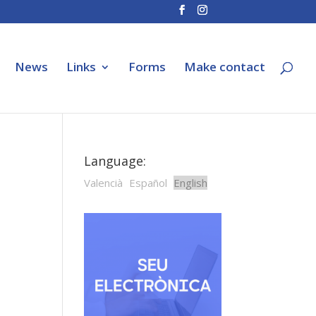
News
Links
Forms
Make contact
Language:
Valencià
Español
English