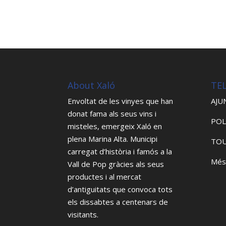
About Xaló
TE
Envoltat de les vinyes que han
AJU
donat fama als seus vins i
POL
misteles, emergeix Xaló en
plena Marina Alta. Municipi
TOU
carregat d’història i famós a la
Més
Vall de Pop gràcies als seus
productes i al mercat
d’antiguitats que convoca tots
els dissabtes a centenars de
visitants.