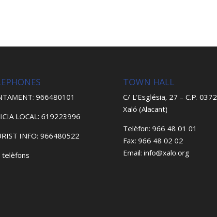
LEPHONES
TOWN HALL
NTAMENT: 966480101
C/ L’Església, 27 – C.P. 037
Xaló (Alacant)
ICIA LOCAL: 619223996
Telèfon: 966 48 01 01
RIST INFO: 966480522
Fax: 966 48 02 02
Email: info@xalo.org
 telèfons