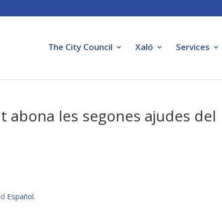
The City Council
Xaló
Services
nt abona les segones ajudes del
nd
Español
.