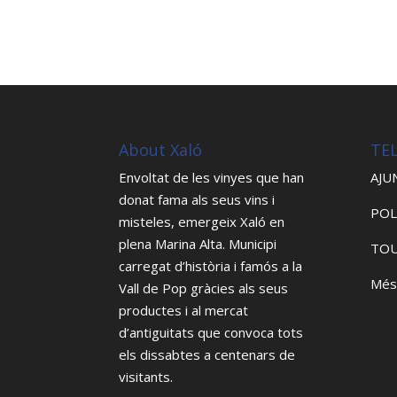
About Xaló
TE
Envoltat de les vinyes que han
AJU
donat fama als seus vins i
POL
misteles, emergeix Xaló en
plena Marina Alta. Municipi
TOU
carregat d’història i famós a la
Més
Vall de Pop gràcies als seus
productes i al mercat
d’antiguitats que convoca tots
els dissabtes a centenars de
visitants.