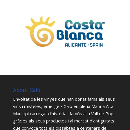
About Xaló
Envoltat de les vinyes que han donat fama als seus
vins i misteles, emergeix Xaló en plena Marina Alta.
Municipi carregat d’història i famós a la Vall de Pop
gràcies als seus productes i al mercat d’antiguitats
que convoca tots els dissabtes a centenars de