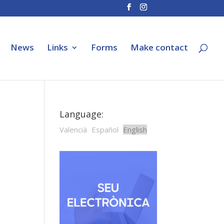
News
Links
Forms
Make contact
Language:
Valencià
Español
English