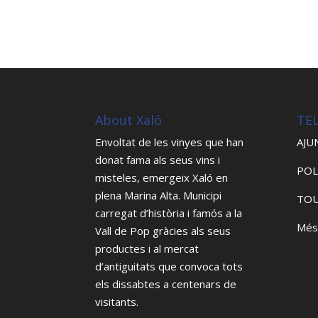
About Xaló
TE
Envoltat de les vinyes que han
AJU
donat fama als seus vins i
POL
misteles, emergeix Xaló en
plena Marina Alta. Municipi
TOU
carregat d’història i famós a la
Més
Vall de Pop gràcies als seus
productes i al mercat
d’antiguitats que convoca tots
els dissabtes a centenars de
visitants.