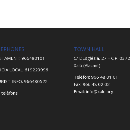
LEPHONES
TOWN HALL
NTAMENT: 966480101
C/ L’Església, 27 – C.P. 037
Xaló (Alacant)
ICIA LOCAL: 619223996
Telèfon: 966 48 01 01
RIST INFO: 966480522
Fax: 966 48 02 02
Email: info@xalo.org
 telèfons