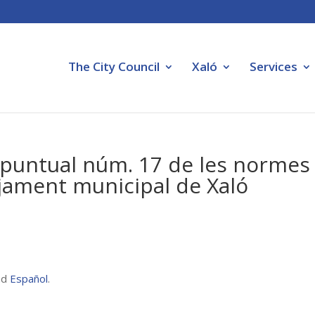
The City Council
Xaló
Services
ó puntual núm. 17 de les normes
ejament municipal de Xaló
nd
Español
.