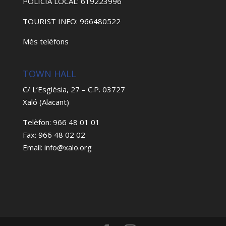
POLICIA LOCAL: 619223996
TOURIST INFO: 966480522
Més telèfons
TOWN HALL
C/ L’Església, 27 – C.P. 03727
Xaló (Alacant)
Telèfon: 966 48 01 01
Fax: 966 48 02 02
Email: info@xalo.org