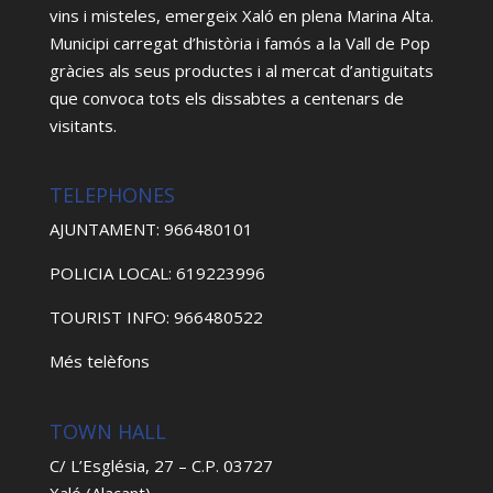
vins i misteles, emergeix Xaló en plena Marina Alta.
Municipi carregat d’història i famós a la Vall de Pop
gràcies als seus productes i al mercat d’antiguitats
que convoca tots els dissabtes a centenars de
visitants.
TELEPHONES
AJUNTAMENT: 966480101
POLICIA LOCAL: 619223996
TOURIST INFO: 966480522
Més telèfons
TOWN HALL
C/ L’Església, 27 – C.P. 03727
Xaló (Alacant)