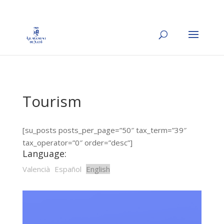
Tourism
[su_posts posts_per_page=”50″ tax_term=”39″
tax_operator=”0″ order=”desc”]
Language:
Valencià
Español
English