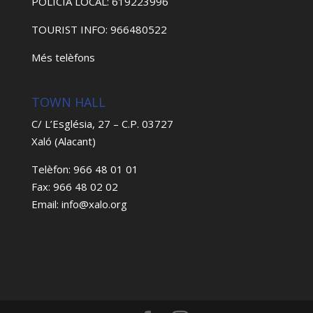
POLICIA LOCAL: 619223996
TOURIST INFO: 966480522
Més telèfons
TOWN HALL
C/ L’Església, 27 – C.P. 03727
Xaló (Alacant)
Telèfon: 966 48 01 01
Fax: 966 48 02 02
Email: info@xalo.org