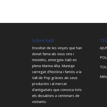
Sobre Xaló
TE
Envoltat de les vinyes que han
AJU
donat fama als seus vins i
POL
misteles, emergeix Xaló en
plena Marina Alta. Municipi
TOU
carregat d’història i famós a la
Més
Vall de Pop gràcies als seus
productes i al mercat
d’antiguitats que convoca tots
els dissabtes a centenars de
visitants.