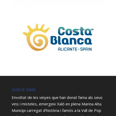
Sobre Xaló
Envoltat de les vinyes que han donat fama als seus
vins i misteles, emergeix Xaló en plena Marina Alta.
Municipi carregat d’història i famós a la Vall de Pop