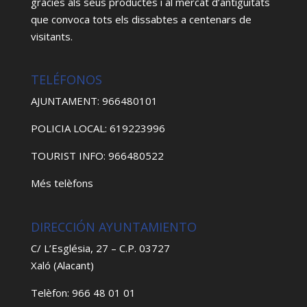
gràcies als seus productes i al mercat d’antiguitats
que convoca tots els dissabtes a centenars de
visitants.
TELÉFONOS
AJUNTAMENT: 966480101
POLICIA LOCAL: 619223996
TOURIST INFO: 966480522
Més telèfons
DIRECCIÓN AYUNTAMIENTO
C/ L’Església, 27 – C.P. 03727
Xaló (Alacant)
Telèfon: 966 48 01 01