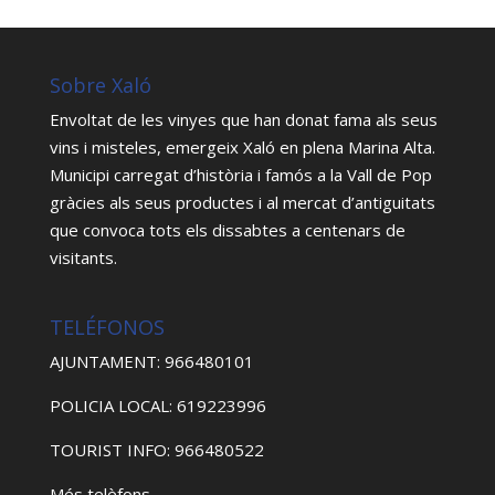
Sobre Xaló
Envoltat de les vinyes que han donat fama als seus
vins i misteles, emergeix Xaló en plena Marina Alta.
Municipi carregat d’història i famós a la Vall de Pop
gràcies als seus productes i al mercat d’antiguitats
que convoca tots els dissabtes a centenars de
visitants.
TELÉFONOS
AJUNTAMENT: 966480101
POLICIA LOCAL: 619223996
TOURIST INFO: 966480522
Més telèfons