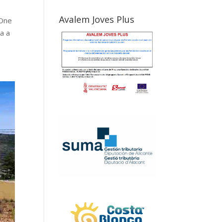
Avalem Joves Plus
 One
a a