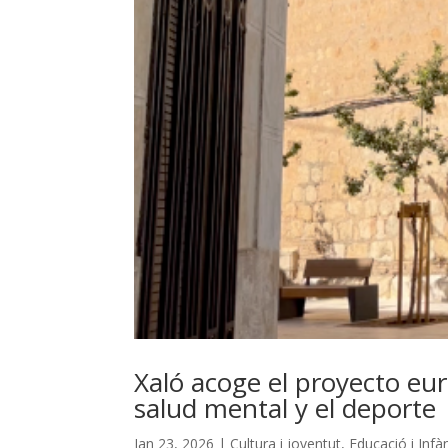
Xaló acoge el proyecto eu
salud mental y el deporte
Jan 23, 2026
|
Cultura i joventut
,
Educació i Infà