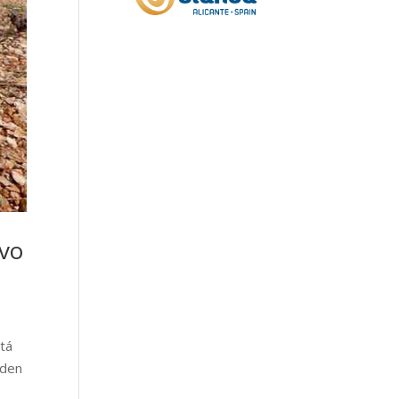
evo
stá
nden