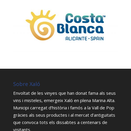
Sobre Xaló
Envoltat de les vinyes que han donat fama als seus
vins i misteles, emergeix Xaló en plena Marina Alta.
Municipi carregat d’història i famós a la Vall de Pop
gràcies als seus productes i al mercat d’antiguitats
que convoca tots els dissabtes a centenars de
visitants.