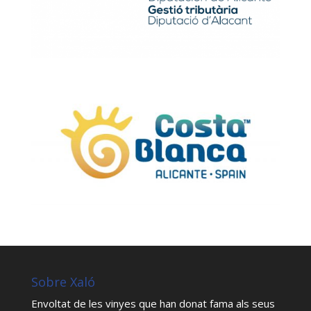
Sobre Xaló
Envoltat de les vinyes que han donat fama als seus