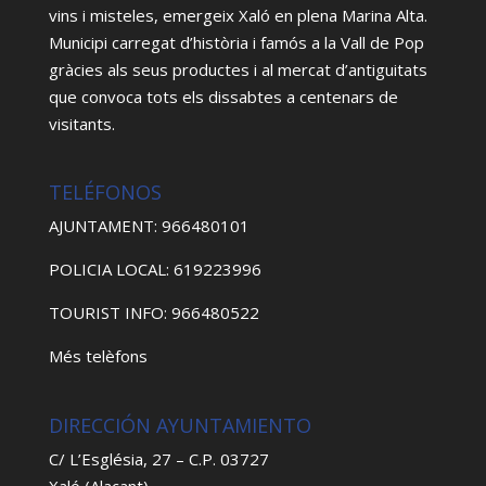
vins i misteles, emergeix Xaló en plena Marina Alta.
Municipi carregat d’història i famós a la Vall de Pop
gràcies als seus productes i al mercat d’antiguitats
que convoca tots els dissabtes a centenars de
visitants.
TELÉFONOS
AJUNTAMENT: 966480101
POLICIA LOCAL: 619223996
TOURIST INFO: 966480522
Més telèfons
DIRECCIÓN AYUNTAMIENTO
C/ L’Església, 27 – C.P. 03727
Xaló (Alacant)