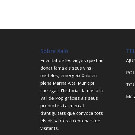
Sobre Xaló
TE
Envoltat de les vinyes que han
AJU
donat fama als seus vins i
POL
misteles, emergeix Xaló en
plena Marina Alta. Municipi
TOU
carregat d’història i famós a la
Més
Vall de Pop gràcies als seus
productes i al mercat
d’antiguitats que convoca tots
els dissabtes a centenars de
visitants.