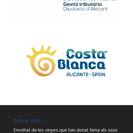
Sobre Xaló
Envoltat de les vinyes que han donat fama als seus