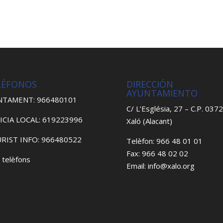
LÉFONOS
DIRECCIÓN
AYUNTAMIENTO
NTAMENT: 966480101
C/ L’Església, 27 – C.P. 037
ICIA LOCAL: 619223996
Xaló (Alacant)
RIST INFO: 966480522
Telèfon: 966 48 01 01
Fax: 966 48 02 02
 telèfons
Email: info@xalo.org