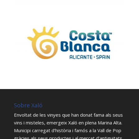
Sobre Xaló
Envoltat de les vinyes que han donat fama als seus
vins i misteles, emergeix Xaló en plena Marina Alta.
Municipi carregat d’història i famós a la Vall de Pop
gràcies als seus productes i al mercat d’antiguitats