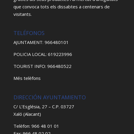
que convoca tots els dissabtes a centenars de
visitants.
TELÉFONOS
AJUNTAMENT: 966480101
POLICIA LOCAL: 619223996
TOURIST INFO: 966480522
Més telèfons
DIRECCIÓN AYUNTAMIENTO
C/ L’Església, 27 – C.P. 03727
Xaló (Alacant)
Telèfon: 966 48 01 01
Fax: 966 48 02 02