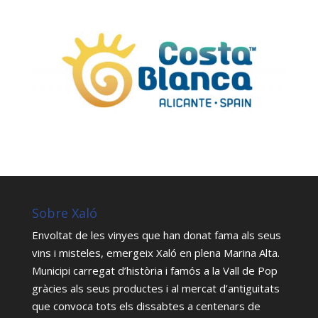
Sobre Xaló
Envoltat de les vinyes que han donat fama als seus
vins i misteles, emergeix Xaló en plena Marina Alta.
Municipi carregat d’història i famós a la Vall de Pop
gràcies als seus productes i al mercat d’antiguitats
que convoca tots els dissabtes a centenars de