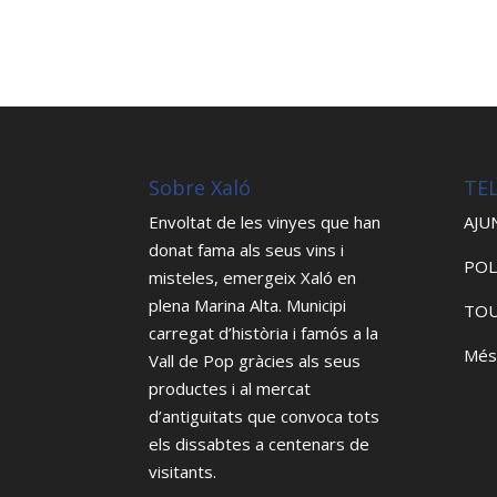
Sobre Xaló
TE
Envoltat de les vinyes que han
AJU
donat fama als seus vins i
POL
misteles, emergeix Xaló en
plena Marina Alta. Municipi
TOU
carregat d’història i famós a la
Més
Vall de Pop gràcies als seus
productes i al mercat
d’antiguitats que convoca tots
els dissabtes a centenars de
visitants.