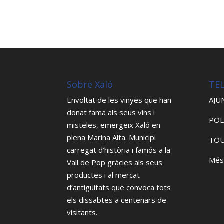
Sobre Xaló
TE
Envoltat de les vinyes que han
AJU
donat fama als seus vins i
POL
misteles, emergeix Xaló en
plena Marina Alta. Municipi
TOU
carregat d’història i famós a la
Més
Vall de Pop gràcies als seus
productes i al mercat
d’antiguitats que convoca tots
els dissabtes a centenars de
visitants.