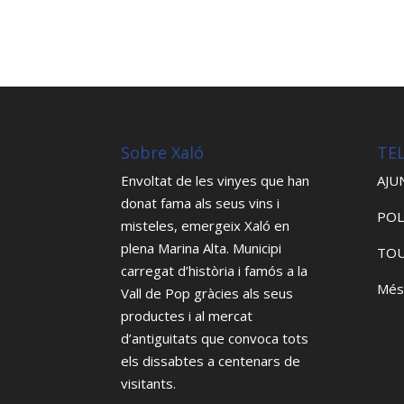
Sobre Xaló
TE
Envoltat de les vinyes que han
AJU
donat fama als seus vins i
POL
misteles, emergeix Xaló en
plena Marina Alta. Municipi
TOU
carregat d’història i famós a la
Més
Vall de Pop gràcies als seus
productes i al mercat
d’antiguitats que convoca tots
els dissabtes a centenars de
visitants.