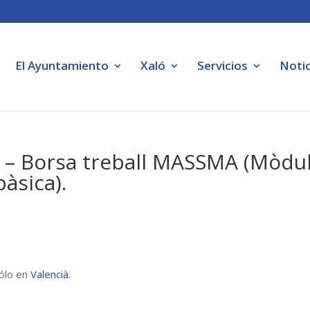
El Ayuntamiento
Xaló
Servicios
Notic
t – Borsa treball MASSMA (Mòdu
bàsica).
sólo en
Valencià
.