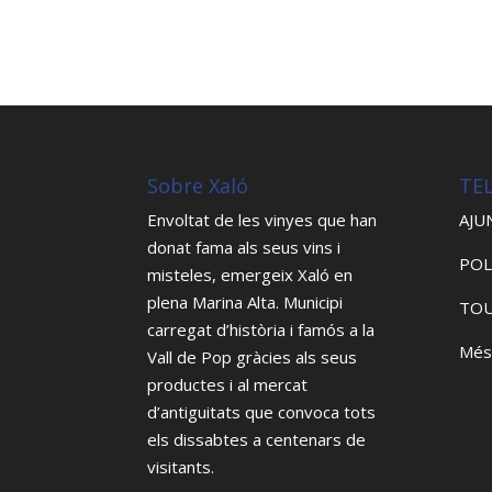
Sobre Xaló
TE
Envoltat de les vinyes que han
AJU
donat fama als seus vins i
POL
misteles, emergeix Xaló en
plena Marina Alta. Municipi
TOU
carregat d’història i famós a la
Més
Vall de Pop gràcies als seus
productes i al mercat
d’antiguitats que convoca tots
els dissabtes a centenars de
visitants.