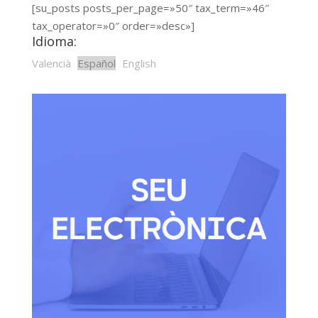
[su_posts posts_per_page=»50″ tax_term=»46″
tax_operator=»0″ order=»desc»]
Idioma:
Valencià
Español
English