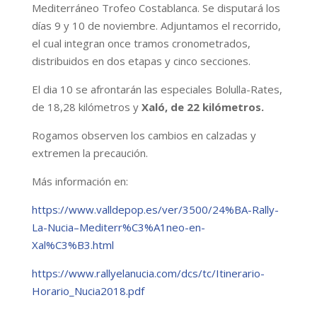
Mediterráneo Trofeo Costablanca. Se disputará los
días 9 y 10 de noviembre. Adjuntamos el recorrido,
el cual integran once tramos cronometrados,
distribuidos en dos etapas y cinco secciones.
El dia 10 se afrontarán las especiales Bolulla-Rates,
de 18,28 kilómetros y
Xaló, de 22 kilómetros.
Rogamos observen los cambios en calzadas y
extremen la precaución.
Más información en:
https://www.valldepop.es/ver/3500/24%BA-Rally-
La-Nucia–Mediterr%C3%A1neo-en-
Xal%C3%B3.html
https://www.rallyelanucia.
com/dcs/tc/Itinerario-
Horario_
Nucia2018.pdf