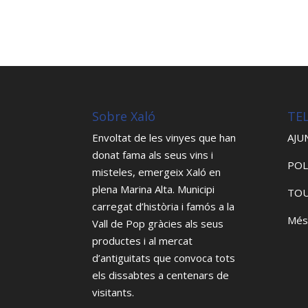
Sobre Xaló
TE
Envoltat de les vinyes que han
AJU
donat fama als seus vins i
POL
misteles, emergeix Xaló en
plena Marina Alta. Municipi
TOU
carregat d’història i famós a la
Més
Vall de Pop gràcies als seus
productes i al mercat
d’antiguitats que convoca tots
els dissabtes a centenars de
visitants.