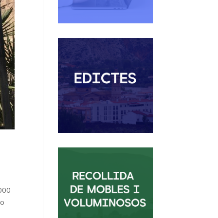
.000
co