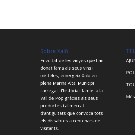
Sobre Xaló
TE
Envoltat de les vinyes que han
AJU
donat fama als seus vins i
POL
misteles, emergeix Xaló en
plena Marina Alta. Municipi
TOU
carregat d’història i famós a la
Més
Vall de Pop gràcies als seus
productes i al mercat
d’antiguitats que convoca tots
els dissabtes a centenars de
visitants.