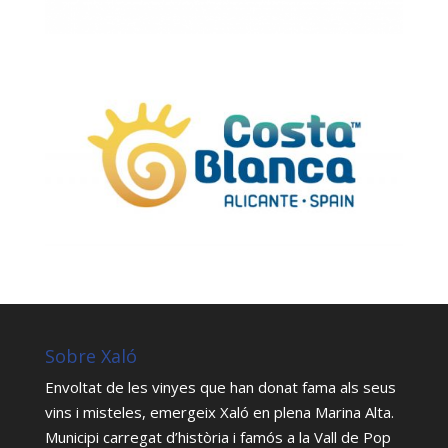
Sobre Xaló
Envoltat de les vinyes que han donat fama als seus
vins i misteles, emergeix Xaló en plena Marina Alta.
Municipi carregat d’història i famós a la Vall de Pop