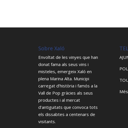
Sobre Xaló
TE
Envoltat de les vinyes que han
AJU
donat fama als seus vins i
POL
misteles, emergeix Xaló en
plena Marina Alta. Municipi
TOU
carregat d’història i famós a la
Més
Vall de Pop gràcies als seus
productes i al mercat
d’antiguitats que convoca tots
els dissabtes a centenars de
visitants.