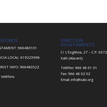
LÉFONOS
DIRECCIÓN
AYUNTAMIENTO
NTAMENT: 966480101
C/ L’Església, 27 – C.P. 037
ICIA LOCAL: 619223996
Xaló (Alacant)
RIST INFO: 966480522
Telèfon: 966 48 01 01
Fax: 966 48 02 02
 telèfons
Email: info@xalo.org