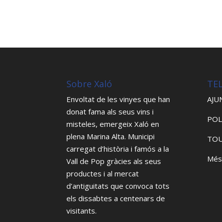
Sobre Xaló
TE
Envoltat de les vinyes que han
AJU
donat fama als seus vins i
POL
misteles, emergeix Xaló en
plena Marina Alta. Municipi
TOU
carregat d’història i famós a la
Més
Vall de Pop gràcies als seus
productes i al mercat
d’antiguitats que convoca tots
els dissabtes a centenars de
visitants.