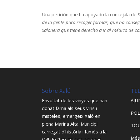
Una petición que ha apoyado la concejala de S
de la gente para recoger formas, que ha conseg
xalonera que tiene derecho a ir al médico de c
Sobre Xaló
TE
Envoltat de les vinyes que han
AJU
donat fama als seus vins i
POL
misteles, emergeix Xaló en
plena Marina Alta. Municipi
TOU
carregat d’història i famós a la
Més
Vall de Pop gràcies als seus