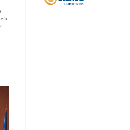
a
aria
ue