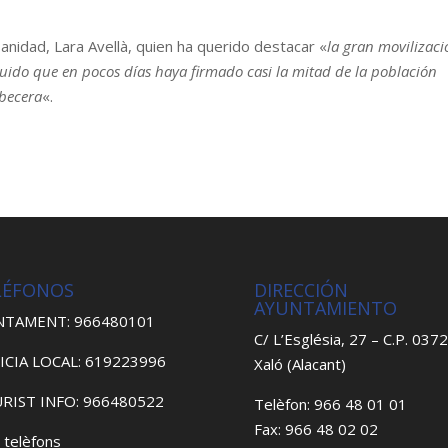
anidad, Lara Avellà, quien ha querido destacar «
la gran movilizac
uido que en pocos días haya firmado casi la mitad de la población
abecera
«.
LÉFONOS
DIRECCIÓN
AYUNTAMIENTO
NTAMENT: 966480101
C/ L’Església, 27 – C.P. 037
ICIA LOCAL: 619223996
Xaló (Alacant)
RIST INFO: 966480522
Telèfon: 966 48 01 01
Fax: 966 48 02 02
 telèfons