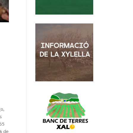
go,
s
765
0% de