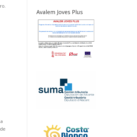
ro.
Avalem Joves Plus
la
 de