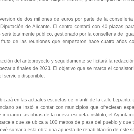
versión de dos millones de euros por parte de la conselleria
 Diputación de Alicante. El centro contará con 40 plazas par
o será totalmente público, gestionado por la conselleria de Igu
s fruto de las reuniones que empezaron hace cuatro años co
cción del anteproyecto y seguidamente se licitará la redacció
pezar a finales de 2023. El objetivo que se marca el consistor
l servicio disponible.
icará en las actuales escuelas de infantil de la calle Lepanto, 
nciano se instó a contar con municipios que ofrecieran espa
 iniciaron las obras de la nueva escuela-instituto, el Ayuntam
 parcela que se ubica a 100 metros de plaza del pueblo y que 
evé sumar a esta obra una apuesta de rehabilitación de este s