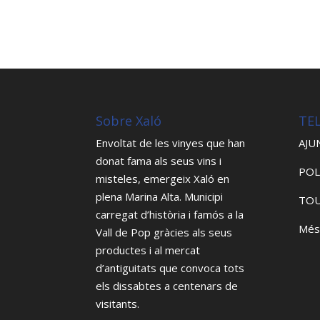
Sobre Xaló
TE
Envoltat de les vinyes que han
AJU
donat fama als seus vins i
POL
misteles, emergeix Xaló en
plena Marina Alta. Municipi
TOU
carregat d’història i famós a la
Més
Vall de Pop gràcies als seus
productes i al mercat
d’antiguitats que convoca tots
els dissabtes a centenars de
visitants.