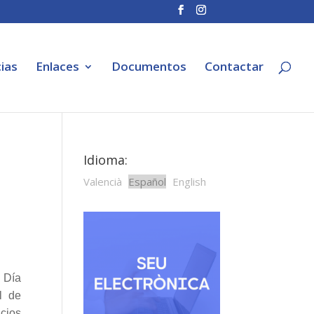
ias
Enlaces
Documentos
Contactar
Idioma:
Valencià
Español
English
 Día
l de
icios