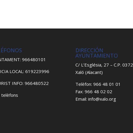
LÉFONOS
DIRECCIÓN
AYUNTAMIENTO
NTAMENT: 966480101
C/ L’Església, 27 – C.P. 037
ICIA LOCAL: 619223996
Xaló (Alacant)
RIST INFO: 966480522
Telèfon: 966 48 01 01
Fax: 966 48 02 02
 telèfons
Email: info@xalo.org