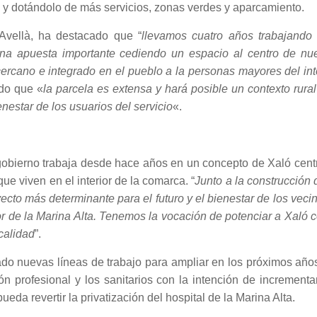
o y dotándolo de más servicios, zonas verdes y aparcamiento.
 Avellà, ha destacado que “
llevamos cuatro años trabajando 
a apuesta importante cediendo un espacio al centro de nue
 cercano e integrado en el pueblo a la personas mayores del int
ado que «
la parcela es extensa y hará posible un contexto rura
nestar de los usuarios del servicio
«.
 gobierno trabaja desde hace años en un concepto de Xaló cen
ue viven en el interior de la comarca. “
Junto a la construcción 
yecto más determinante para el futuro y el bienestar de los veci
ior de la Marina Alta. Tenemos la vocación de potenciar a Xaló
calidad
”.
o nuevas líneas de trabajo para ampliar en los próximos años
ón profesional y los sanitarios con la intención de incrementa
ueda revertir la privatización del hospital de la Marina Alta.