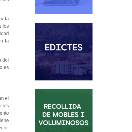
 y la
a los
aldad
n la
n del
io es
en el
cios
iento
tiene
ector