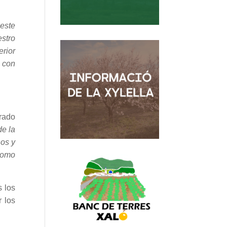
este
stro
erior
l con
trado
de la
nos y
 como
 los
r los