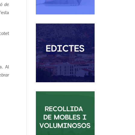
ió de
’esta
cotet
a. Al
ebrar