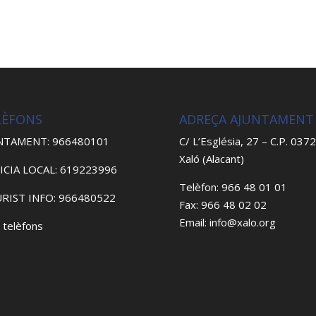
LÈFONS
ADREÇA AJUNTAMENT
NTAMENT: 966480101
C/ L’Església, 27 – C.P. 037
Xaló (Alacant)
ICIA LOCAL: 619223996
Telèfon: 966 48 01 01
RIST INFO: 966480522
Fax: 966 48 02 02
Email: info@xalo.org
 telèfons