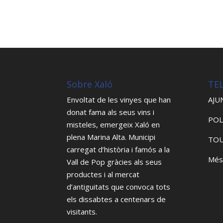
Sobre Xaló
TE
Envoltat de les vinyes que han
AJU
donat fama als seus vins i
POL
misteles, emergeix Xaló en
plena Marina Alta. Municipi
TOU
carregat d’història i famós a la
Més
Vall de Pop gràcies als seus
productes i al mercat
d’antiguitats que convoca tots
els dissabtes a centenars de
visitants.