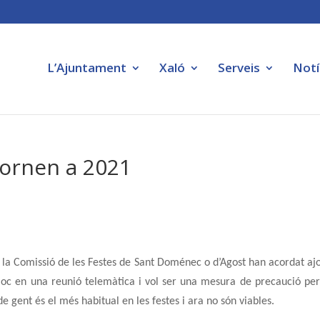
L’Ajuntament
Xaló
Serveis
Notí
jornen a 2021
i la Comissió de les Festes de Sant Doménec o d’Agost han acordat aj
lloc en una reunió telemàtica i vol ser una mesura de precaució per
e gent és el més habitual en les festes i ara no són viables.