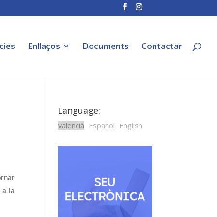
cies
Enllaços
Documents
Contactar
Language:
Valencià
Español
English
ornar
 a la