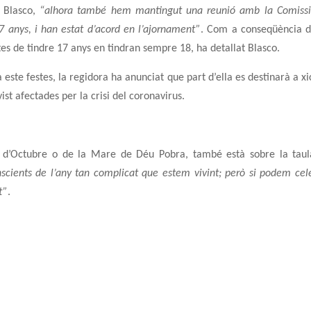
e Blasco,
“alhora també hem mantingut una reunió amb la Comiss
7 anys, i han estat d’acord en l’ajornament”
. Com a conseqüència d
tes de tindre 17 anys en tindran sempre 18, ha detallat Blasco.
este festes, la regidora ha anunciat que part d’ella es destinarà a xi
t afectades per la crisi del coronavirus.
es d’Octubre o de la Mare de Déu Pobra, també està sobre la taul
scients de l’any tan complicat que estem vivint; però si podem cel
t”
.