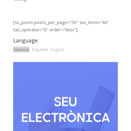
[su_posts posts_per_page=”50″ tax_term=”46″
tax_operator=”0″ order=”desc”]
Language:
Valencià
Español
English