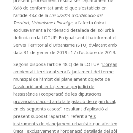
present procediment resulta ser l’Ajuntament de
Xaló de conformitat amb el que s’estableix en
l’article 48.c de la
Llei 5/2014 d’Ordenació del
Territori, Urbanisme i Paisatge
, a l’afecta única i
exclusivament a l’ordenació detallada del sòl urbà
definida en la LOTUP. En igual sentit ha informat el
Servei Territorial d’Urbanisme (STU) d’Alacant amb
data 31 de gener de 2019 i 17 d’octubre de 2019.
Segons disposa l’article 48.c) de la LOTUP “
L’òrgan
ambiental i territorial serà l’ajuntament del terme
municipal de l’àmbit del planejament objecte de
l’avaluació ambiental, sense perjudici de
l’assistència i cooperació de les diputacions
provincials d’acord amb la legislació de règim local,
en els següents casos:
”, resultant d’aplicació al
present suposat l’apartat 1 referit a “
els
instruments de planejament urbanístic que afecten
única i exclusivament a l’ordenació detallada del sòl