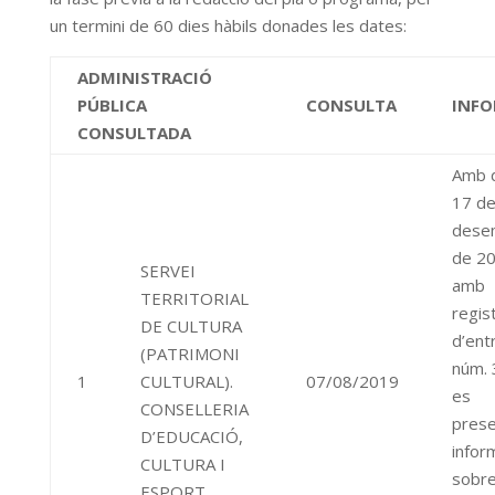
un termini de 60 dies hàbils donades les dates:
ADMINISTRACIÓ
PÚBLICA
CONSULTA
INFO
CONSULTADA
Amb 
17 d
dese
de 2
SERVEI
amb
TERRITORIAL
regis
DE CULTURA
d’ent
(PATRIMONI
núm.
1
CULTURAL).
07/08/2019
es
CONSELLERIA
pres
D’EDUCACIÓ,
infor
CULTURA I
sobr
ESPORT