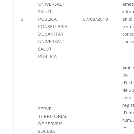
UNIVERSAL I
emès
SALUT
infor
3
PÚBLICA.
07/08/2019
en el
CONSELLERIA
termi
DE SANITAT
consu
UNIVERSAL I
conce
SALUT
PÚBLICA
Amb 
29
d’oct
de 2
amb
regis
SERVEI
d’ent
TERRITORIAL
núm.
DE SERVEIS
es
SOCIALS.