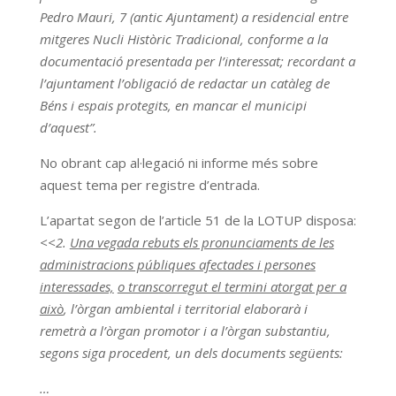
Pedro Mauri, 7 (antic Ajuntament) a residencial entre
mitgeres Nucli Històric Tradicional, conforme a la
documentació presentada per l’interessat; recordant a
l’ajuntament l’obligació de redactar un catàleg de
Béns i espais protegits, en mancar el municipi
d’aquest”.
No obrant cap al·legació ni informe més sobre
aquest tema per registre d’entrada.
L’apartat segon de l’article 51 de la LOTUP disposa:
<<2.
Una vegada rebuts els pronunciaments de les
administracions públiques afectades i persones
interessades,
o transcorregut el termini atorgat per a
això
, l’òrgan ambiental i territorial elaborarà i
remetrà a l’òrgan promotor i a l’òrgan substantiu,
segons siga procedent, un dels documents següents:
…