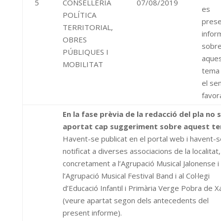
5
CONSELLERIA
07/08/2019
es
POLÍTICA
pres
TERRITORIAL,
infor
OBRES
sobr
PÚBLIQUES I
aque
MOBILITAT
tema
el sen
favor
En la fase prèvia de la redacció del pla no 
aportat cap suggeriment sobre aquest t
Havent-se publicat en el portal web i havent-s
notificat a diverses associacions de la localitat,
concretament a l’Agrupació Musical Jalonense i
l’Agrupació Musical Festival Band i al Col·legi
d’Educació Infantil i Primària Verge Pobra de X
(veure apartat segon dels antecedents del
present informe).