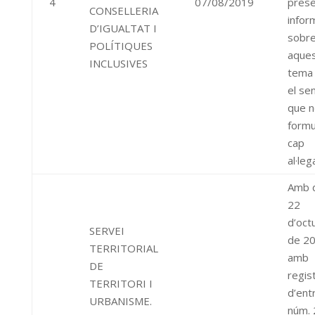
4
07/08/2019
pres
CONSELLERIA
infor
D’IGUALTAT I
sobr
POLÍTIQUES
aque
INCLUSIVES
tema
el sen
que n
formu
cap
al·leg
Amb 
22
d’oct
SERVEI
de 2
TERRITORIAL
amb
DE
regis
TERRITORI I
d’ent
URBANISME.
núm.