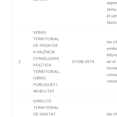
aque
tema
el sen
favor
SERVEI
TERRITORIAL
No s’
DE PAISATGE
emès
A VALÈNCIA.
infor
CONSELLERIA
2
07/08/2019
en el
POLÍTICA
termi
TERRITORIAL,
consu
OBRES
conce
PÚBLIQUES I
MOBILITAT
DIRECCIÓ
TERRITORIAL
DE SANITAT
No s’