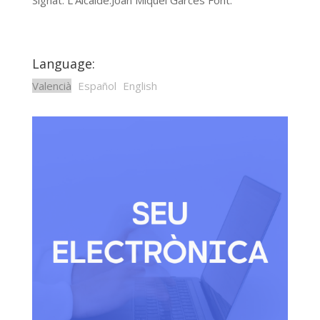
Signat. L’Alcalde.Joan Miquel Garcés Font.
Language:
Valencià
Español
English