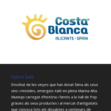
Sobre Xaló
Envoltat de les vinyes que han donat fama als seus
vins i misteles, emergeix Xaló en plena Marina Alta.
Municipi carregat d’història i famós a la Vall de Pop
gràcies als seus productes i al mercat d’antiguitats
que convoca tots els dissabtes a centenars de